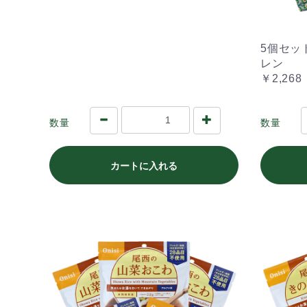
5個セッ
レン
￥2,268
数量
数量
カートに入れる