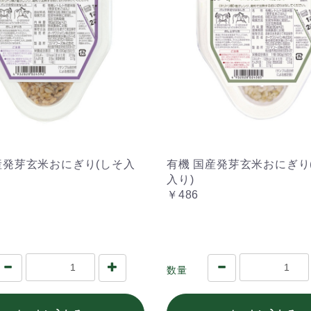
産発芽玄米おにぎり(しそ入
有機 国産発芽玄米おにぎり
入り)
￥486
数量