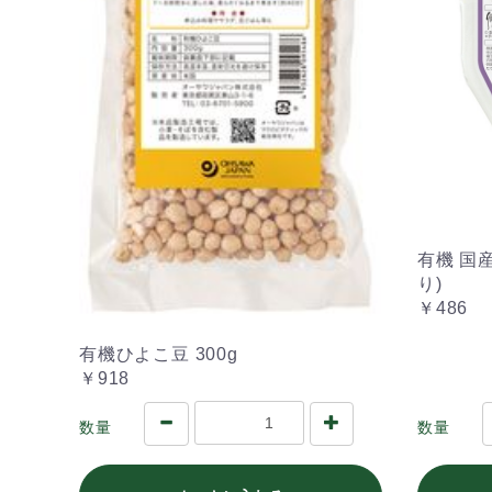
有機 国
り)
￥486
有機ひよこ豆 300g
￥918
数量
数量