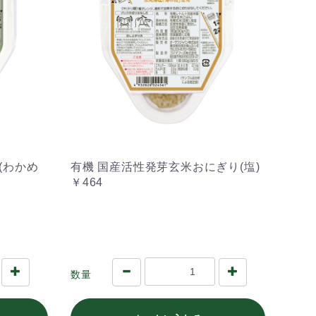
(わかめ
有機 国産活性発芽玄米おにぎり(塩)
￥464
数量