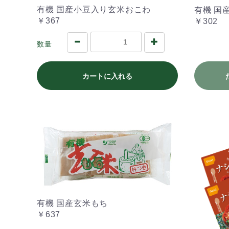
有機 国産小豆入り玄米おこわ
有機 国
￥367
￥302
数量
カートに入れる
有機 国産玄米もち
￥637