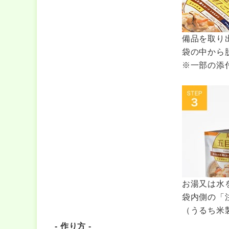
備品を取り
袋の中から
※一部の添
お湯又は水
袋内側の「
（うるち米製
- 作り方 -