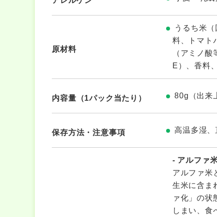
アレルゲン
うるち米（
料、トマト
原材料
（アミノ酸
E）、香料
80g（出来
内容量（1パック当たり）
高温多湿、
保存方法・注意事項
- アルファ
アルファ米
生米に含ま
ァ化」の状
しまい、食