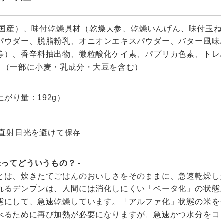
国産）、味付乾燥具材（乾燥人参、乾燥いんげん、味付玉
パウダー、脱脂粉乳、オニオンエキスパウダー、バター風味
等）、香辛料抽出物、微粒酸化ケイ素、パプリカ色素、トレ
、（一部に小麦・乳成分・大豆を含む）
上がり量：192g）
直射日光を避けて保存
米ってどういうもの？ -
とは、炊きたてごはんのおいしさをそのままに、急速乾燥し
れるデンプンは、人間には消化しにくい「ベータ化」の状態
態にして、急速乾燥しています。「アルファ化」状態の米を
べるために再び加熱が必要になりますが、急速かつ水分をコ