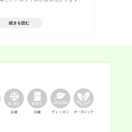
ンドや中東など幅広い地域で食べられ
せた炊きこみごはんです。
続きを読む
ッとした辛味がアクセント！
乳を使用しています。
028年3月／2027年12月となります。
2028年のもの）から順次優先的に発送