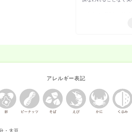
こちらのビリヤニはイ
ているスパイスを効か
パクチーの風味とピリ
ハラール認証食品
こちらの商品は小麦・
アレルギー表記
現在庫の賞味期限は、2
賞味期限が長いもの（
いたします。
分・大豆