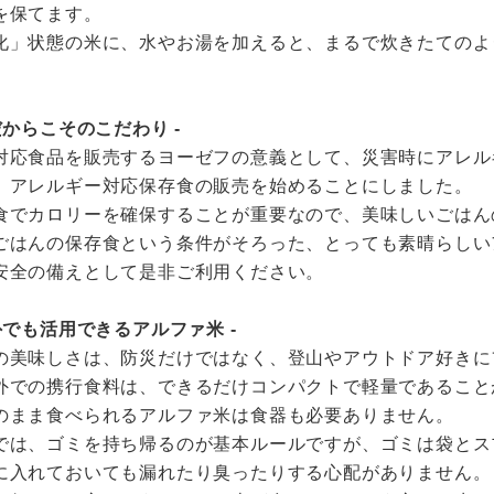
を保てます。
化」状態の米に、水やお湯を加えると、まるで炊きたてのよ
だからこそのこだわり -
対応食品を販売するヨーゼフの意義として、災害時にアレル
、アレルギー対応保存食の販売を始めることにしました。
食でカロリーを確保することが重要なので、美味しいごはん
ごはんの保存食という条件がそろった、とっても素晴らしい
安全の備えとして是非ご利用ください。
外でも活用できるアルファ米 -
の美味しさは、防災だけではなく、登山やアウトドア好きに
外での携行食料は、できるだけコンパクトで軽量であること
のまま食べられるアルファ米は食器も必要ありません。
では、ゴミを持ち帰るのが基本ルールですが、ゴミは袋とス
に入れておいても漏れたり臭ったりする心配がありません。