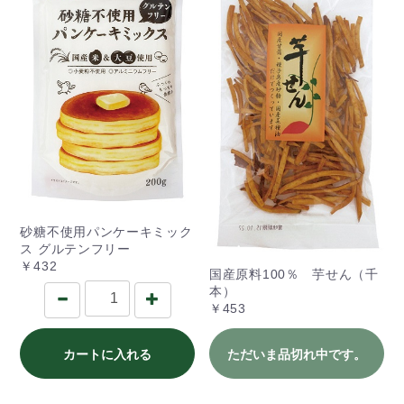
砂糖不使用パンケーキミック
ス グルテンフリー
￥432
国産原料100％ 芋せん（千
本）
￥453
カートに入れる
ただいま品切れ中です。