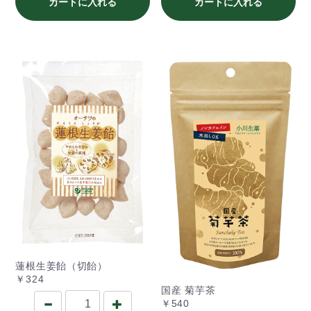
カートに入れる
カートに入れる
蓮根生姜飴（切飴）
￥324
国産 菊芋茶
￥540