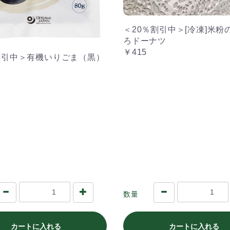
＜20％割引中＞[冷凍]米粉
ろドーナツ
￥415
割引中＞有機いりごま（黒）
数量
カートに入れる
カートに入れる