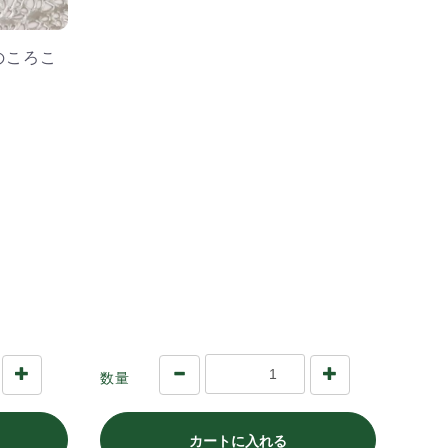
のころこ
数量
カートに入れる