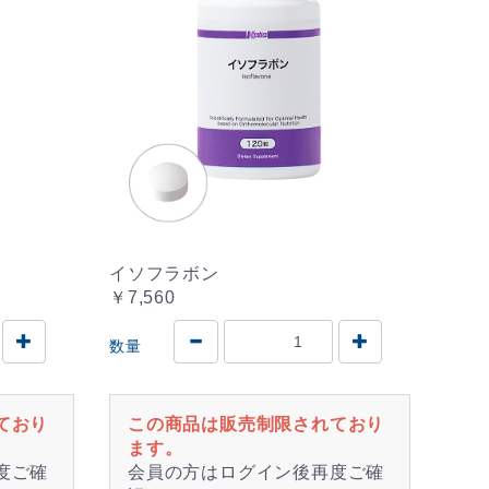
イソフラボン
￥7,560
数量
ており
この商品は販売制限されており
ます。
度ご確
会員の方はログイン後再度ご確