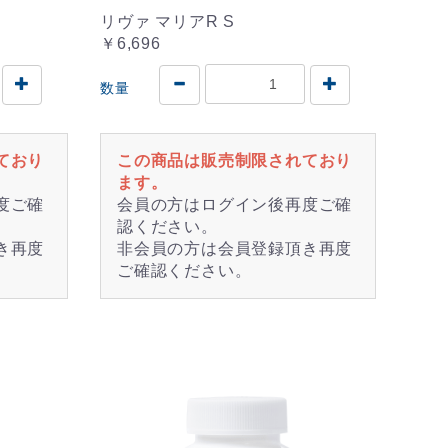
リヴァ マリアR S
￥6,696
数量
ており
この商品は販売制限されており
ます。
度ご確
会員の方はログイン後再度ご確
認ください。
き再度
非会員の方は会員登録頂き再度
ご確認ください。