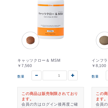
キャッツクロー＆ MSM
インフラ
￥7,560
￥8,100
数量
数量
この商品は販売制限されており
この商
ます。
ます。
会員の方はログイン後再度ご確
会員の