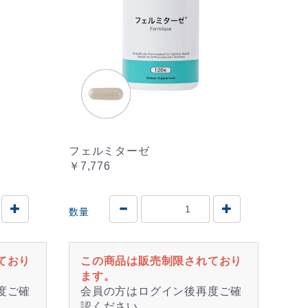
フェルミターゼ
￥7,776
数量
ており
この商品は販売制限されており
ます。
度ご確
会員の方はログイン後再度ご確
認ください。