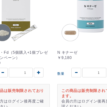
・Fd（5個購入+1個プレゼ
N キナーゼ
ンペーン）
￥9,180
0
数量
品は販売制限されており
この商品は販売制限され
ます。
方はログイン後再度ご確
会員の方はログイン後再
さい。
認ください。