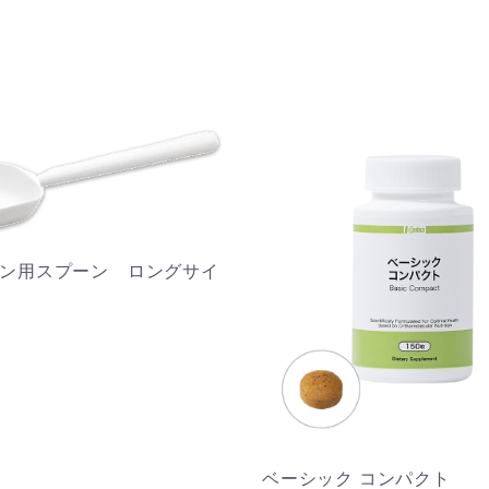
ン用スプーン ロングサイ
ベーシック コンパクト