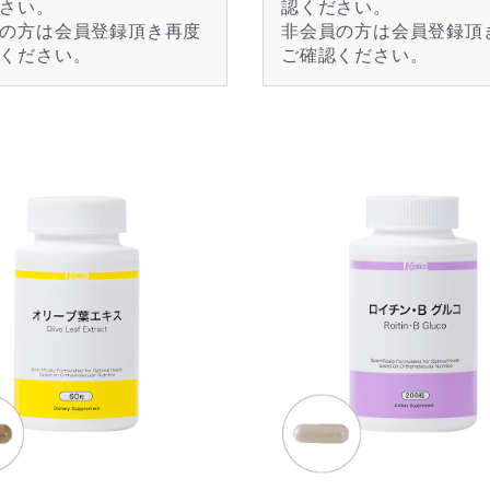
さい。
認ください。
の方は会員登録頂き再度
非会員の方は会員登録頂
ください。
ご確認ください。