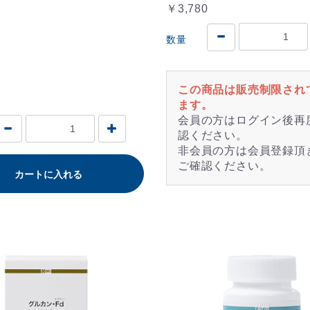
￥3,780
数量
この商品は販売制限され
ます。
会員の方はログイン後再
認ください。
非会員の方は会員登録頂
ご確認ください。
カートに入れる