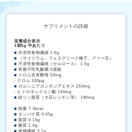
サプリメントの詳細
栄養成分表示
1袋5g 中あたり
水溶性食物繊維 1.6g
（サイリウム、フェヌグリーク種子、グァー豆）
不溶性食物繊維（セルロース） 1.5g
有胞子性乳酸菌 5億個
クロム含有酵母 50mg
- クロム 100μg
ガルシニアカンボジアエキス 250mg
- ヒドロキシクエン酸 150mg
総リン脂質（大豆レシチン等） 190mg
熱量 7.3kcal
タンパク質 0.05g
脂質 0.15g
糖質 1.4g
食物繊維 3.1g