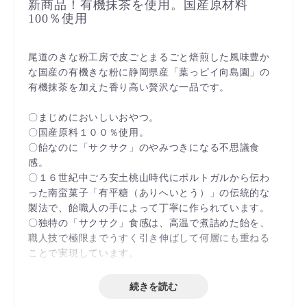
新商品！有機抹茶を使用。国産原材料
100％使用
尾道のきな粉工房で皮ごとまるごと焙煎した風味豊か
な国産の有機きな粉に静岡県産「葉っピイ向島園」の
有機抹茶を加えた香り高い贅沢な一品です。
〇まじめにおいしいおやつ。
〇国産原料１００％使用。
〇飴なのに「サクサク」のやみつきになる不思議食
感。
〇１６世紀中ごろ安土桃山時代にポルトガルから伝わ
った南蛮菓子「有平糖（ありへいとう）」の伝統的な
製法で、飴職人の手によって丁寧に作られています。
〇独特の「サクサク」食感は、高温で煮詰めた飴を、
職人技で極限までうすく引き伸ばして何層にも重ねる
ことで実現しています。
〇尾道のきな粉工房で皮ごとまるごと焙煎した風味豊
かな国産の有機きな粉に静岡県産「葉っピイ向島園」
続きを読む
の有機抹茶を加えた香り高い贅沢な一品です。さらに