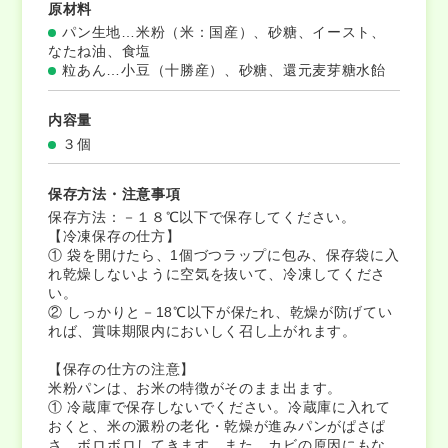
原材料
パン生地…米粉（米：国産）、砂糖、イースト、
なたね油、食塩
粒あん…小豆（十勝産）、砂糖、還元麦芽糖水飴
内容量
３個
保存方法・注意事項
保存方法：－１８℃以下で保存してください。
【冷凍保存の仕方】
① 袋を開けたら、1個づつラップに包み、保存袋に入
れ乾燥しないように空気を抜いて、冷凍してくださ
い。
② しっかりと－18℃以下が保たれ、乾燥が防げてい
れば、賞味期限内においしく召し上がれます。
【保存の仕方の注意】
米粉パンは、お米の特徴がそのまま出ます。
① 冷蔵庫で保存しないでください。冷蔵庫に入れて
おくと、米の澱粉の老化・乾燥が進みパンがぱさぱ
さ、ボロボロしてきます。また、カビの原因にもな