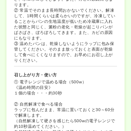
ります。
② 常温でそのまま長時間おかないでください。解凍
して、1時間くらいは柔らかいのですが、冷凍してい
ることからパンの生地温度が低いため冷蔵庫に入れ
た状態と同じく、澱粉の老化・乾燥が起こりパンが
ぱさぱさ、ぼろぼろしてきます。また、カビの原因
にもなります。
③ 温めたパンは、乾燥しないようにラップに包み保
管してください。そのまま放っておくと表面が乾燥
して食べにくくなりますので、お早めにお召し上が
りください。
召し上がり方・使い方
① 電子レンジで温める場合（500w）
《温め時間の目安》
１個の場合・・・約30秒
② 自然解凍で食べる場合
ラップに包んだまま、常温に置いておくと30～60分
で解凍します。
（自然解凍して硬さを感じたら500wの電子レンジで
約10秒温めてください。）