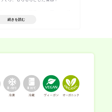
るのは、玄米の胚芽やぬか層には、残
と言われており、無農薬栽培の玄米で
続きを読む
いから。
、真ん中で切り離せるので、食べたい量
ます。
％使用