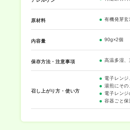
アレルゲン
有機発芽玄
原材料
90g×2個
内容量
高温多湿、
保存方法・注意事項
電子レンジ
湯煎にその
召し上がり方・使い方
電子レンジ
容器ごと保