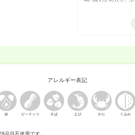
そして、有機にこだわ
留農薬が溜まりやすい
安心して食べて頂きた
各1個ずつの個包装で
だけを簡単に温められ
国内産有機玄米を100
有機JAS認定品
アレルギー表記
28品目不使用です。