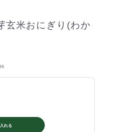
芽玄米おにぎり(わか
85
入れる