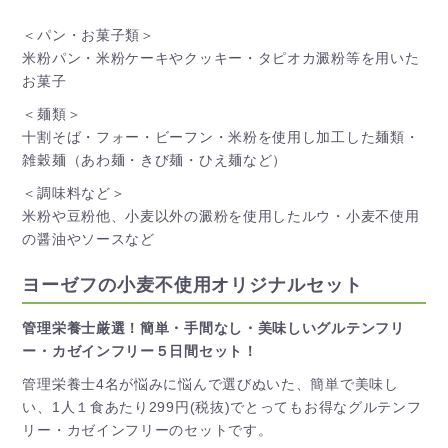
＜パン・お菓子類＞
米粉パン・米粉ケーキやクッキー・タピオカ澱粉等を用いた
お菓子
＜麺類＞
十割そば・フォー・ビーフン・米粉を使用し加工した麺類・
雑穀麺（あわ麺・きび麺・ひえ麺など）
＜調味料など＞
米粉や豆粉他、小麦以外の澱粉を使用したルウ・小麦不使用
の醤油やソースなど
ヨーゼフの小麦不使用オリジナルセット
管理栄養士厳選！簡単・手間なし・美味しいグルテンフリ
ー・カゼインフリー５日間セット！
管理栄養士4名が悩みに悩んで選びぬいた、簡単で美味し
い、1人１食あたり299円(税抜)でとってもお得なグルテンフ
リー・カゼインフリーのセットです。