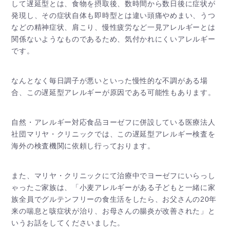
して遅延型とは、食物を摂取後、数時間から数日後に症状が
発現し、その症状自体も即時型とは違い頭痛やめまい、うつ
などの精神症状、肩こり、慢性疲労など一見アレルギーとは
関係ないようなものであるため、気付かれにくいアレルギー
です。
なんとなく毎日調子が悪いといった慢性的な不調がある場
合、この遅延型アレルギーが原因である可能性もあります。
自然・アレルギー対応食品ヨーゼフに併設している医療法人
社団マリヤ・クリニックでは、この遅延型アレルギー検査を
海外の検査機関に依頼し行っております。
また、マリヤ・クリニックにて治療中でヨーゼフにいらっし
ゃったご家族は、「小麦アレルギーがある子どもと一緒に家
族全員でグルテンフリーの食生活をしたら、お父さんの20年
来の喘息と咳症状が治り、お母さんの腸炎が改善された」と
いうお話をしてくださいました。