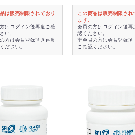
品は販売制限されており
この商品は販売制限され
ます。
方はログイン後再度ご確
会員の方はログイン後再
さい。
認ください。
の方は会員登録頂き再度
非会員の方は会員登録頂
ください。
ご確認ください。