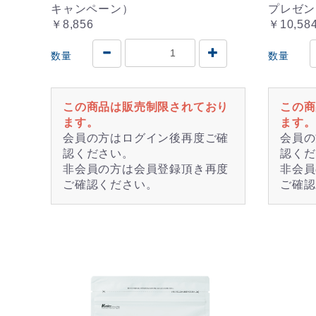
キャンペーン）
プレゼン
￥8,856
￥10,58
数量
数量
この商品は販売制限されており
この商
ます。
ます。
会員の方はログイン後再度ご確
会員の
認ください。
認くだ
非会員の方は会員登録頂き再度
非会員
ご確認ください。
ご確認