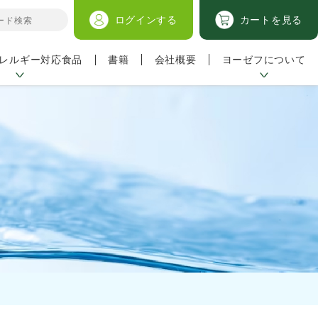
ログイン
する
カートを見る
レルギー対応食品
ヨーゼフについて
書籍
会社概要