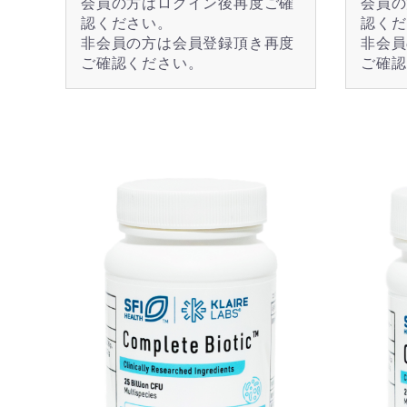
会員の方はログイン後再度ご確
会員の
認ください。
認くだ
非会員の方は会員登録頂き再度
非会員
ご確認ください。
ご確認