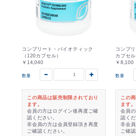
コンプリート・バイオティック
コンプリ
（120カプセル）
カプセル
￥14,040
￥8,100
数量
数量
この商品は販売制限されており
この商
ます。
ます。
会員の方はログイン後再度ご確
会員の
認ください。
認くだ
非会員の方は会員登録頂き再度
非会員
ご確認ください。
ご確認