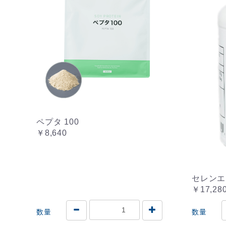
ペプタ 100
￥8,640
セレンエ
￥17,28
数量
数量