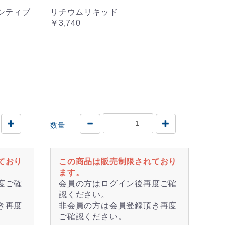
シティブ
リチウムリキッド
￥3,740
数量
ており
この商品は販売制限されており
ます。
度ご確
会員の方はログイン後再度ご確
認ください。
き再度
非会員の方は会員登録頂き再度
ご確認ください。