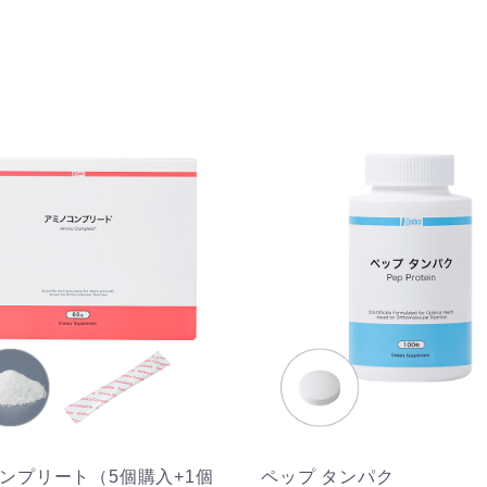
ンプリート（5個購入+1個
ペップ タンパク