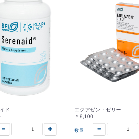
イド
エクアゼン・ゼリー
0
￥8,100
数量