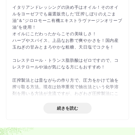
イタリアンドレッシングの決め手はオイル！そのオイ
ルをヨーゼフでも厳選販売した“圧搾しぼりのえごま
油”＆“ジロロモーニ有機エキストラヴァージンオリーブ
油”を使用！
オイルにこだわったからこその美味しさ！
ハーブやスパイス、上品なお酢で爽やかさを！国内産
玉ねぎの甘みとまろやかな粗糖、天日塩でコクを！
コレステロール・トランス脂肪酸はゼロですので、コ
レステロールや油が気になる方にもおすすめ！
圧搾製法とは昔ながらの作り方で、圧力をかけて油を
搾り取る方法。現在は効率重視で抽出法という化学溶
剤を用いる方法が主流ですが、わざわざ圧搾製法にこ
だわるのは、味わい重視のこだわりがあるから。
続きを読む
お酢には風味豊かなりんご酢や有機バルサミコ酢等を
使用。また、砂糖と塩は、ヨーゼフ厳選販売してい
る“喜界島粗糖”“地中海の天日塩”を使用。
化学調味料、増粘剤不使用。