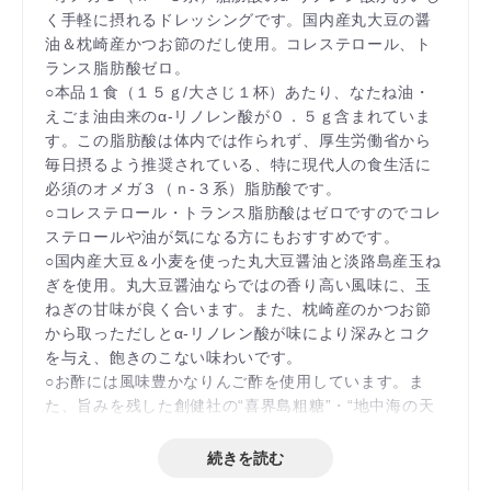
く手軽に摂れるドレッシングです。国内産丸大豆の醤
油＆枕崎産かつお節のだし使用。コレステロール、ト
ランス脂肪酸ゼロ。
○本品１食（１５ｇ/大さじ１杯）あたり、なたね油・
えごま油由来のα-リノレン酸が０．５ｇ含まれていま
す。この脂肪酸は体内では作られず、厚生労働省から
毎日摂るよう推奨されている、特に現代人の食生活に
必須のオメガ３（ｎ-３系）脂肪酸です。
○コレステロール・トランス脂肪酸はゼロですのでコレ
ステロールや油が気になる方にもおすすめです。
○国内産大豆＆小麦を使った丸大豆醤油と淡路島産玉ね
ぎを使用。丸大豆醤油ならではの香り高い風味に、玉
ねぎの甘味が良く合います。また、枕崎産のかつお節
から取っただしとα-リノレン酸が味により深みとコク
を与え、飽きのこない味わいです。
○お酢には風味豊かなりんご酢を使用しています。ま
た、旨みを残した創健社の“喜界島粗糖”・“地中海の天
日塩”を使用し、野菜のおいしさをいっそう引き立てま
す。
続きを読む
○素材の風味を大切に、化学調味料・増粘剤は使用して