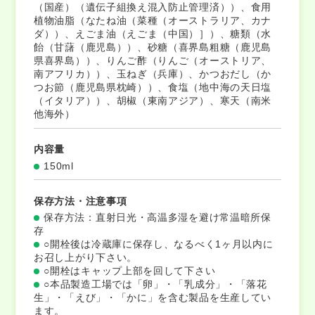
（国産）（遺伝子組換え混入防止管理済））、食用
植物油脂（なたね油（菜種（オーストラリア、カナ
ダ））、えごま油（えごま（中国）］）、糖類（水
飴（甘藷（鹿児島））、砂糖（喜界島粗糖（鹿児島
県喜界島））、りんご酢（りんご（オーストリア、
南アフリカ））、玉ねぎ（兵庫）、かつおだし（か
つお節（鹿児島県枕崎））、食塩（地中海の天日塩
（イタリア））、胡椒（東南アジア）、寒天（南米
他海外）
内容量
150ml
保存方法・注意事項
保存方法：直射日光・高温多湿を避け常温暗所保
存
○開栓後は冷蔵庫に保存し、なるべく1ヶ月以内に
お召し上がり下さい。
○開栓はキャップ上部を回して下さい
○本品製造工場では「卵」・「乳成分」・「落花
生」・「えび」・「かに」を含む製品を生産してい
ます。