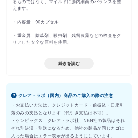
るものではなく、マイルドに腸内細菌のバランスを整
えます。
・内容量：90カプセル
・重金属、除草剤、殺虫剤、残留農薬などの検査をク
リアした安全な原料を使用。
・牛乳、カゼイン、小麦、グルテン、卵、魚、貝類、
木の実、ピーナッツ、大豆、カフェイン、合成着色
続きを読む
料、人工香料、保存料は含まれておりません。
※妊娠中または授乳中の方は医師にその旨をお伝えく
ださい。
クレア・ラボ（国内）商品のご購入の際の注意
・お支払い方法は、クレジットカード・前振込・口座引
落のみの支払となります（代引き支払は不可）。
・マリヤ・クリニックの院長から処方があった方のみ
・ケンビックス、クレア・ラボ社、NBN社の製品はそれ
ご購入いただけます。
ぞれ別決済・別送になるため、他社の製品が同じカゴに
・商品によっては、院長に処方継続の確認が必要な場
入った場合はエラー表示が出るようにしています。