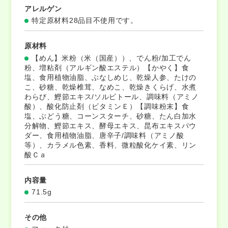
アレルゲン
特定原材料28品目不使用です。
原材料
【めん】米粉（米（国産））、でん粉/加工でん
粉、増粘剤（アルギン酸エステル）【かやく】食
塩、食用植物油脂、ぶなしめじ、乾燥人参、たけの
こ、砂糖、乾燥椎茸、なめこ、乾燥きくらげ、水煮
わらび、鰹節エキス/ソルビトール、調味料（アミノ
酸）、酸化防止剤（ビタミンＥ）【調味粉末】食
塩、ぶどう糖、コーンスターチ、砂糖、たん白加水
分解物、鰹節エキス、酵母エキス、昆布エキスパウ
ダー、食用植物油脂、唐辛子/調味料（アミノ酸
等）、カラメル色素、香料、微粒酸化ケイ素、リン
酸Ｃａ
内容量
71.5g
その他