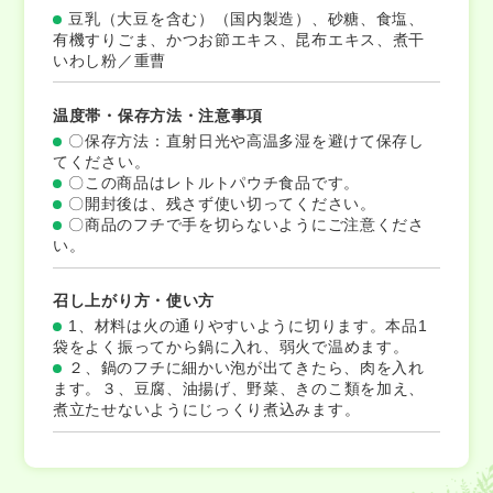
豆乳（大豆を含む）（国内製造）、砂糖、食塩、
有機すりごま、かつお節エキス、昆布エキス、煮干
いわし粉／重曹
温度帯・保存方法・注意事項
〇保存方法：直射日光や高温多湿を避けて保存し
てください。
〇この商品はレトルトパウチ食品です。
〇開封後は、残さず使い切ってください。
〇商品のフチで手を切らないようにご注意くださ
い。
召し上がり方・使い方
1、材料は火の通りやすいように切ります。本品1
袋をよく振ってから鍋に入れ、弱火で温めます。
２、鍋のフチに細かい泡が出てきたら、肉を入れ
ます。３、豆腐、油揚げ、野菜、きのこ類を加え、
煮立たせないようにじっくり煮込みます。