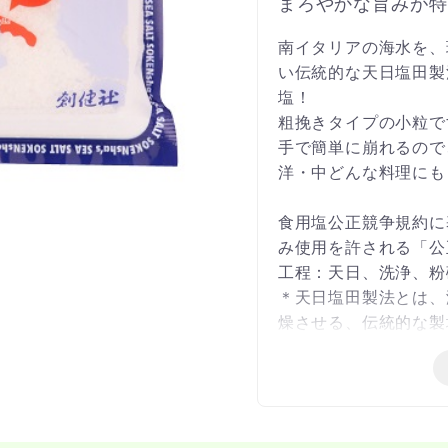
まろやかな旨みが特
南イタリアの海水を、
い伝統的な天日塩田製
塩！
粗挽きタイプの小粒で
手で簡単に崩れるので
洋・中どんな料理にも
食用塩公正競争規約に
み使用を許される「公
工程：天日、洗浄、粉
＊天日塩田製法とは、
燥させる、伝統的な製