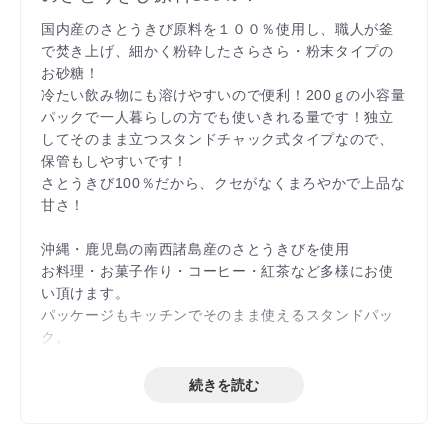
国内産のさとうきび原料を１００％使用し、職人が釜
で焚き上げ、細かく粉砕したさらさら・粉末タイプの
お砂糖！
冷たい飲み物にも溶けやすいので便利！200ｇの小容量
パックで一人暮らしの方でも使いきれる量です！独立
してそのまま立つスタンドチャック式タイプなので、
保管もしやすいです！
さとうきび100％だから、クセがなくまろやかで上品な
甘さ！
沖縄・鹿児島の南西諸島産のさとうきびを使用
お料理・お菓子作り・コーヒー・紅茶など多様にお使
い頂けます。
パッケージもキッチンでそのまま使えるスタンドパッ
ク。
保存・使用に便利なフロントチャック付き袋です。
続きを読む