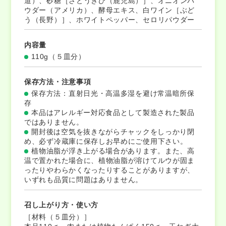
道）、砂糖［さとうきび（鹿児島）］、オニオンパ
ウダー（アメリカ）、酵母エキス、白ワイン［ぶど
う（長野）］、ホワイトペッパー、セロリパウダー
内容量
110g（５皿分）
保存方法・注意事項
保存方法：直射日光・高温多湿を避け常温暗所保
存
本品はアレルギー対応食品として製造された製品
ではありません。
開封後は空気を抜きながらチャックをしっかり閉
め、必ず冷蔵庫に保存しお早めにご使用下さい。
植物油脂が浮き上がる場合があります。また、高
温で置かれた場合に、植物油脂が溶けてルウが固ま
ったりやわらかくなったりすることがありますが、
いずれも品質に問題はありません。
召し上がり方・使い方
［材料（５皿分）］