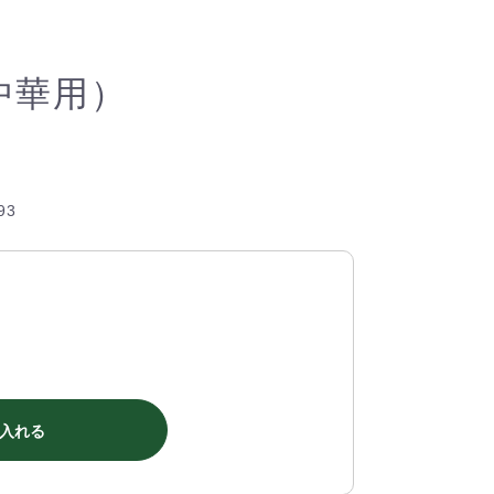
中華用）
93
入れる