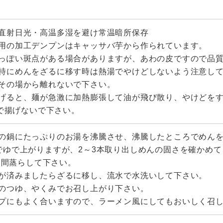
直射日光・高温多湿を避け常温暗所保存
用の加工デンプンはキャッサバ芋から作られています。
っぽい斑点がある場合がありますが、あわの皮ですので品
特にめんをざるに移す時は熱湯でやけどしないよう注意し
その場から離れないで下さい。
げると、麺が急激に加熱膨張して油が飛び散り、やけどを
で揚げないで下さい。
の鍋にたっぷりのお湯を沸騰させ、沸騰したところでめん
でゆで上がりますが、2～3本取り出しめんの固さを確かめ
分間蒸らして下さい。
が済みましたらざるに移し、流水で水洗いして下さい。
のつゆ、やくみでお召し上がり下さい。
プにもよく合いますので、ラーメン風にしてもおいしく召